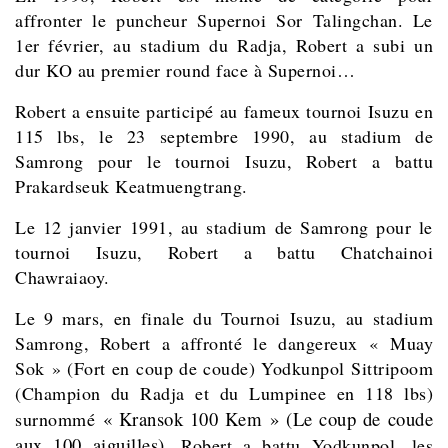
affronter le puncheur Supernoi Sor Talingchan. Le
1er février, au stadium du Radja, Robert a subi un
dur KO au premier round face à Supernoi…
Robert a ensuite participé au fameux tournoi Isuzu en
115 lbs, l
e 23 septembre 1990, au stadium de
Samrong pour le tournoi Isuzu, Robert a battu
Prakardseuk Keatmuengtrang.
Le 12 janvier 1991, au stadium de Samrong pour le
tournoi Isuzu, Robert a battu Chatchainoi
Chawraiaoy.
Le 9 mars, e
n finale du Tournoi Isuzu, au stadium
Samrong,
Robert a affronté le dangereux « Muay
Sok » (Fort en coup de coude) Yodkunpol Sittripoom
(Champion du Radja et du Lumpinee en 118 lbs)
« Kransok 100 Kem » (Le coup de coude
surnommé
aux 100 aiguilles)
. Robert
a battu Yodkunpol, les