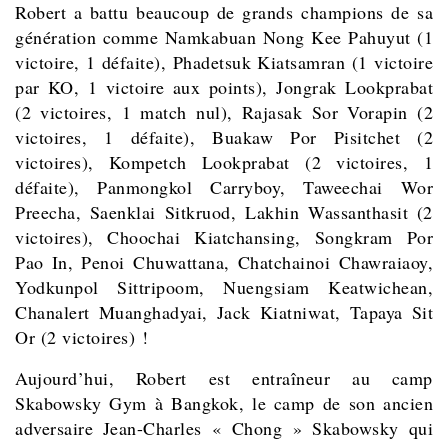
Robert a battu beaucoup de grands champions de sa
génération comme Namkabuan Nong Kee Pahuyut (1
victoire, 1 défaite), Phadetsuk Kiatsamran (1 victoire
par KO, 1 victoire aux points), Jongrak Lookprabat
(2 victoires, 1 match nul), Rajasak Sor Vorapin (2
victoires, 1 défaite), Buakaw Por Pisitchet (2
victoires), Kompetch Lookprabat (2 victoires, 1
défaite), Panmongkol Carryboy, Taweechai Wor
Preecha, Saenklai Sitkruod, Lakhin Wassanthasit (2
victoires), Choochai Kiatchansing, Songkram Por
Pao In, Penoi Chuwattana, Chatchainoi Chawraiaoy,
Yodkunpol Sittripoom, Nuengsiam Keatwichean,
Chanalert Muanghadyai, Jack Kiatniwat, Tapaya Sit
Or (2 victoires) !
Aujourd’hui, Robert est entraîneur au camp
Skabowsky Gym à Bangkok, le camp de son ancien
adversaire Jean-Charles « Chong » Skabowsky qui