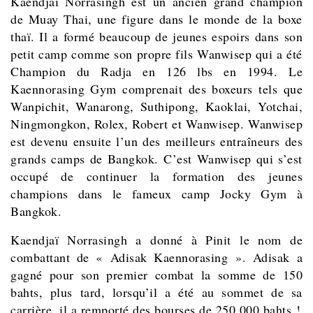
Kaendjaï Norrasingh est un ancien grand champion
de Muay Thai, une figure dans le monde de la boxe
thaï. Il a formé beaucoup de jeunes espoirs dans son
petit camp comme son propre fils Wanwisep qui a été
Champion du Radja en 126 lbs en 1994. Le
Kaennorasing Gym comprenait des boxeurs tels que
Wanpichit, Wanarong, Suthipong, Kaoklai, Yotchai,
Ningmongkon, Rolex, Robert et Wanwisep. Wanwisep
est devenu ensuite l’un des meilleurs entraîneurs des
grands camps de Bangkok. C’est Wanwisep qui s’est
occupé de continuer la formation des jeunes
champions dans le fameux camp Jocky Gym à
Bangkok.
Kaendjaï Norrasingh a donné à Pinit le nom de
combattant de « Adisak Kaennorasing ». Adisak a
gagné pour son premier combat la somme de 150
bahts, plus tard, lorsqu’il a été au sommet de sa
carrière, il a remporté des bourses de 250 000 bahts !