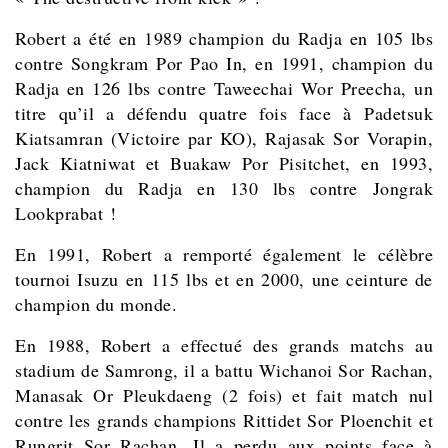
Robert a été en 1989 champion du Radja en 105 lbs
contre
Songkram Por Pao In, en 1991, champion du
Radja en 126 lbs contre
Taweechai Wor Preecha,
un
titre qu’il a défendu quatre fois face à
Padetsuk
Kiatsamran (Victoire par KO), Rajasak Sor Vorapin,
Jack Kiatniwat et
Buakaw Por Pisitchet
, en 1993,
champion du Radja en 130 lbs contre Jongrak
Lookprabat !
En 1991, Robert a remporté également le célèbre
tournoi Isuzu en 115 lbs et en 2000, une ceinture de
champion du monde.
En 1988, Robert a effectué des grands matchs au
stadium de Samrong, il a battu Wichanoi Sor Rachan,
Manasak Or Pleukdaeng (2 fois) et fait match nul
contre les grands champions
Rittidet Sor Ploenchit et
Rungrit Sor Rachan. Il a perdu aux points face à