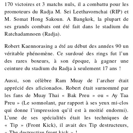
170 victoires et 3 matchs nuls, il a combattu pour les
promoteurs du Radja M. Sei Leethavornchai (RIP) et
M. Somat Hong Sakoun. A Bangkok, la plupart de
ses grands combats ont été fait dans le stadium du
Ratchadamnoen (Radja).
Robert Kaennorasing a été au début des années 90 un
véritable phénomène. Ce surdoué des rings fut l’un
des rares boxeurs, à son époque, à gagner une
ceinture du stadium du Radja à seulement 17 ans !
Aussi, son célèbre Ram Muay de l’archer était
apprécié des aficionados. Robert était surnommé par
les fans de Muay Thai « Bak Preu » ou « Ay Taa
Preu » (Le somnolant, par rapport à ses yeux mi-clos
qui donne l’impression qu’il est à moitié endormi).
L’une de ses spécialités était les techniques de
« Tip » (Front Kick), il avait des Tip destructeurs,
« The destructive front kick » !