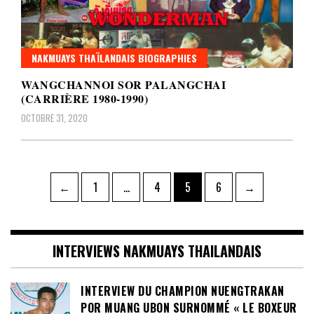
NAKMUAYS THAÏLANDAIS BIOGRAPHIES
WANGCHANNOI SOR PALANGCHAI
(CARRIÈRE 1980-1990)
OCTOBRE 31, 2020
Pagination
Page
Page
Page
Page
←
1
…
4
5
6
→
des
publications
INTERVIEWS NAKMUAYS THAILANDAIS
INTERVIEW DU CHAMPION NUENGTRAKAN
POR MUANG UBON SURNOMMÉ « LE BOXEUR