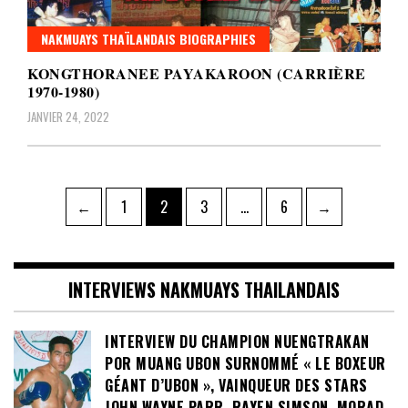
NAKMUAYS THAÏLANDAIS BIOGRAPHIES
KONGTHORANEE PAYAKAROON (CARRIÈRE
1970-1980)
JANVIER 24, 2022
Pagination
Page
Page
Page
Page
←
1
2
3
…
6
→
des
publications
INTERVIEWS NAKMUAYS THAILANDAIS
INTERVIEW DU CHAMPION NUENGTRAKAN
POR MUANG UBON SURNOMMÉ « LE BOXEUR
GÉANT D’UBON », VAINQUEUR DES STARS
JOHN WAYNE PARR, RAYEN SIMSON, MORAD