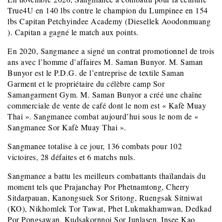
True4U en 140 lbs contre le champion du Lumpinee en 154
lbs Capitan Petchyindee Academy (Diesellek Aoodonmuang
). Capitan a gagné le match aux points.
En 2020, Sangmanee a signé un contrat promotionnel de trois
ans avec l’homme d’affaires M. Saman Bunyor. M. Saman
Bunyor est le P.D.G. de l’entreprise de textile Saman
Garment et le propriétaire du célèbre camp Sor
Samangarment Gym. M. Saman Bunyor a créé une chaîne
commerciale de vente de café dont le nom est « Kafè Muay
Thai ». Sangmanee combat aujourd’hui sous le nom de «
Sangmanee Sor Kafè Muay Thai ».
Sangmanee totalise à ce jour, 136 combats pour 102
victoires, 28 défaites et 6 matchs nuls.
Sangmanee a battu les meilleurs combattants thaïlandais du
moment tels que Prajanchay Por Phetnamtong, Cherry
Sitdarpauan, Kanongsuek Sor Sritong, Ruengsak Sitniwat
(KO), Nikhomlek Tor Tawat, Phet Lukmakhamwan, Dedkad
Por Pongsawan, Kudsakornnoi Sor Junlasen, Insee Kao