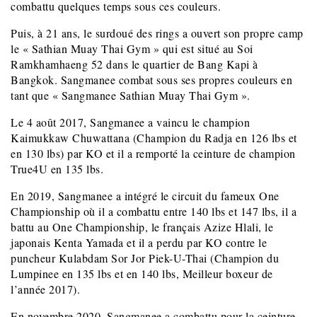
combattu quelques temps sous ces couleurs.
Puis, à 21 ans, le surdoué des rings a ouvert son propre camp
le « Sathian Muay Thai Gym » qui est situé au Soi
Ramkhamhaeng 52 dans le quartier de Bang Kapi à
Bangkok. Sangmanee combat sous ses propres couleurs en
tant que « Sangmanee Sathian Muay Thai Gym ».
Le 4 août 2017, Sangmanee a vaincu le champion
Kaimukkaw Chuwattana (Champion du Radja en 126 lbs et
en 130 lbs) par KO et il a remporté la ceinture de champion
True4U en 135 lbs.
En 2019, Sangmanee a intégré le circuit du fameux One
Championship où il a combattu entre 140 lbs et 147 lbs, il a
battu au One Championship, le français Azize Hlali, le
japonais Kenta Yamada et il a perdu par KO contre le
puncheur Kulabdam Sor Jor Piek-U-Thai (Champion du
Lumpinee en 135 lbs et en 140 lbs, Meilleur boxeur de
l’année 2017).
En novembre 2020, Sangmanee a combattu pour la ceinture