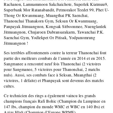
Rachanon, Lamnammoon Sakchaichote, Superlek Kiatmuu9,
Superbank Mor Ratanabandit, Petmorakot Teedet 99, Phet U-
Thong Or Kwanmuang, Muangthai PK Saenchai,
Thanonchai Thanakorn Gym, Seksun Or Kwanmuang,
Panpayak Jitmuangnon, Kongsak Sitboonmee, Nuenglanlek
Jitmuangnon, Chujaroen Dabransarakarm, Tawanchai P.K.
Saenchai Gym, Yodlekpet Or Pitisak, Yodpanomrung
Jitmuangnon !
Ses terribles affrontements contre la terreur Thanonchai font
partie des meilleurs combats de l’année en 2014 et en 2015.
Sangmanee a rencontré neuf fois Thanonchai (2 victoires
pour Sangmanee, 5 victoires pour Thanonchai, 2 matchs
nuls). Aussi, ses combats face à Seksan, Muangthai (2
victoires, 1 défaite) et Phanpayak sont devenus des matchs
cultes.
Ce technicien des rings a également vaincu les grands
champions français Rafi Bohic (Champion du Lumpinee en
147 lbs, champion du monde WMC et WBC en 140 lbs) et
Azize Hlali (Champion d’Europe WPMF).