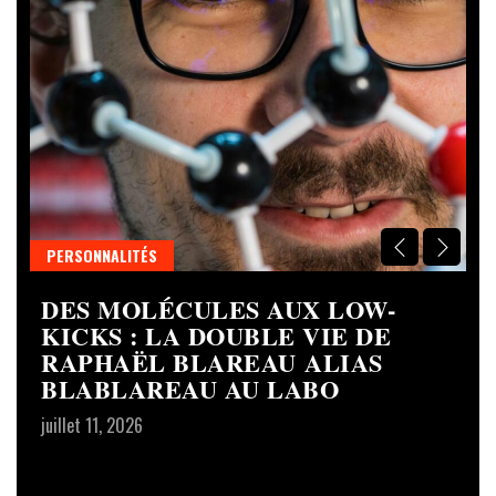
PERSONNALITÉS
C
DES MOLÉCULES AUX LOW-
S
R
KICKS : LA DOUBLE VIE DE
D
RAPHAËL BLAREAU ALIAS
L
BLABLAREAU AU LABO
S
C
juillet 11, 2026
T
ju