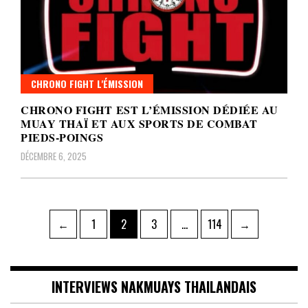
CHRONO FIGHT L'ÉMISSION
CHRONO FIGHT EST L’ÉMISSION DÉDIÉE AU
MUAY THAÏ ET AUX SPORTS DE COMBAT
PIEDS-POINGS
DÉCEMBRE 6, 2025
Pagination
Page
Page
Page
Page
←
1
2
3
…
114
→
des
publications
INTERVIEWS NAKMUAYS THAILANDAIS